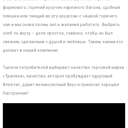
формового, горячий кусочек нарезного батона, сдобная
плюшка или таящий во рту круассан с чашкой горячего
чая и мы снова полны сил и желания работать. Выбрать
хлеб по вкусу – дело простое, главное, чтобы он был
свежим, сделанным с душой и любовью. Таким, каким его
делают в нашей компании.
Тысячи потребителей выбирают качество торговой марки
«Трапеза», качество, которое пробуждает здоровый
Аппетит, дарит великолепный Вкус и приносит хорошее
Настроение!