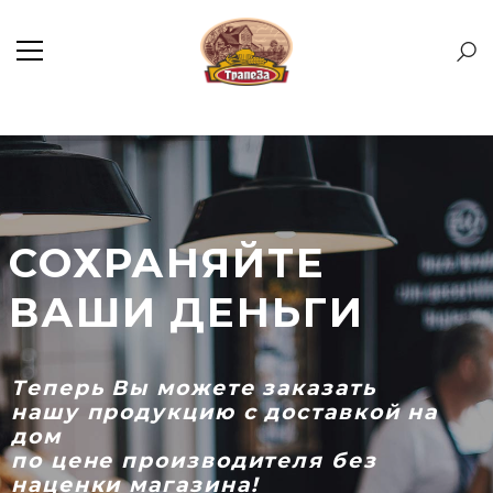
СОХРАНЯЙТЕ
ВАШИ ДЕНЬГИ
Т
е
п
е
р
ь
В
ы
м
о
ж
е
т
е
з
а
к
а
з
а
т
ь
н
а
ш
у
п
р
о
д
у
к
ц
и
ю
с
д
о
с
т
а
в
к
о
й
н
а
д
о
м
п
о
ц
е
н
е
п
р
о
и
з
в
о
д
и
т
е
л
я
б
е
з
н
а
ц
е
н
к
и
м
а
г
а
з
и
н
а
!